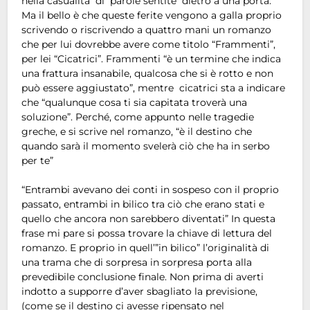
nella casualità di parole sentite dietro a una porta.
Ma il bello è che queste ferite vengono a galla proprio
scrivendo o riscrivendo a quattro mani un romanzo
che per lui dovrebbe avere come titolo “Frammenti”,
per lei “Cicatrici”. Frammenti “è un termine che indica
una frattura insanabile, qualcosa che si è rotto e non
può essere aggiustato”, mentre cicatrici sta a indicare
che “qualunque cosa ti sia capitata troverà una
soluzione”. Perché, come appunto nelle tragedie
greche, e si scrive nel romanzo, “è il destino che
quando sarà il momento svelerà ciò che ha in serbo
per te”
“Entrambi avevano dei conti in sospeso con il proprio
passato, entrambi in bilico tra ciò che erano stati e
quello che ancora non sarebbero diventati” In questa
frase mi pare si possa trovare la chiave di lettura del
romanzo. E proprio in quell’”in bilico” l’originalità di
una trama che di sorpresa in sorpresa porta alla
prevedibile conclusione finale. Non prima di averti
indotto a supporre d’aver sbagliato la previsione,
(come se il destino ci avesse ripensato nel