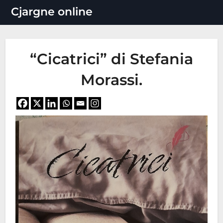
Vai
Cjargne online
al
contenuto
“Cicatrici” di Stefania
Morassi.