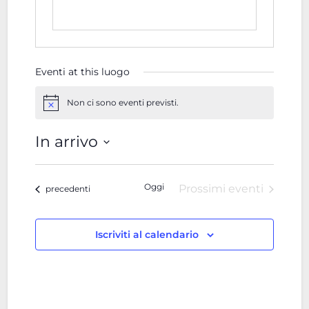
Eventi at this luogo
Non ci sono eventi previsti.
Notice
In arrivo
Seleziona
la
Oggi
data.
Prossimi eventi
Eventi
precedenti
Iscriviti al calendario