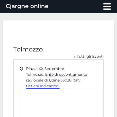
Vai
Cjargne online
al
contenuto
Tolmezzo
« Tutti gli Eventi
Indirizzo
Piazza XX Settembre
Tolmezzo
,
Ente di decentramento
regionale di Udine
33028
Italy
Ottieni indicazioni