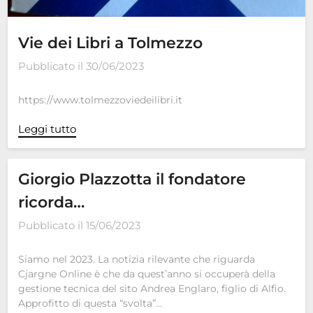
Vie dei Libri a Tolmezzo
Pubblicato il
30/06/2023
https://www.tolmezzoviedeilibri.it
Leggi tutto
Giorgio Plazzotta il fondatore
ricorda…
Pubblicato il
15/06/2023
Siamo nel 2023. La notizia rilevante che riguarda
Cjargne Online è che da quest’anno si occuperà della
gestione tecnica del sito Andrea Englaro, figlio di Alfio.
Approfitto di questa “svolta”…