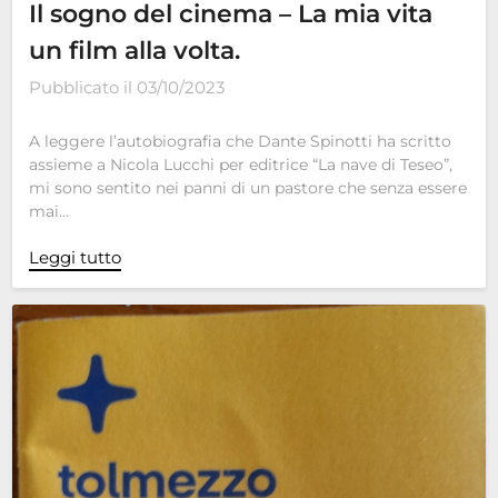
Il sogno del cinema – La mia vita
un film alla volta.
Pubblicato il
03/10/2023
A leggere l’autobiografia che Dante Spinotti ha scritto
assieme a Nicola Lucchi per editrice “La nave di Teseo”,
mi sono sentito nei panni di un pastore che senza essere
mai…
Leggi tutto