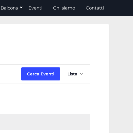
Balcons
Eventi
Chi siamo
Contatti
Evento
Cerca Eventi
Lista
Viste
Navigazione