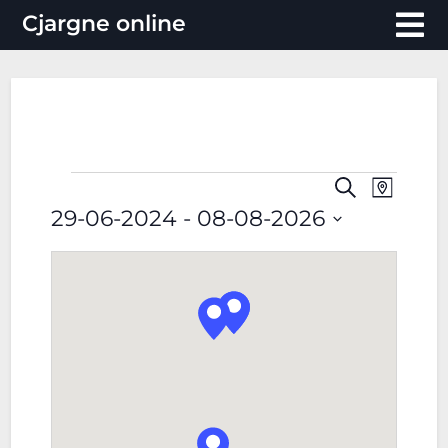
Vai
Cjargne online
al
contenuto
Evento
Eventi
Eventi
Cerca
Mappa
Viste
Ricerca
29-06-2024
 - 
08-08-2026
Navigaz
e
Select
date.
viste
Navigazion