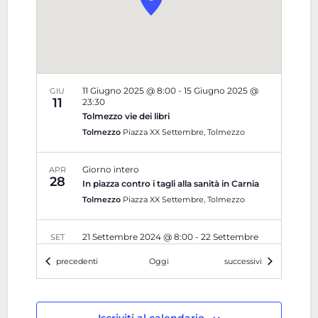
11 Giugno 2025 @ 8:00
-
15 Giugno 2025 @
GIU
11
23:30
Tolmezzo vie dei libri
Tolmezzo
Piazza XX Settembre, Tolmezzo
Giorno intero
APR
28
In piazza contro i tagli alla sanità in Carnia
Tolmezzo
Piazza XX Settembre, Tolmezzo
21 Settembre 2024 @ 8:00
-
22 Settembre
SET
21
2024 @ 21:00
Eventi
Eventi
precedenti
Oggi
successivi
LA FESTA DELLA MELA A TOLMEZZO
Tolmezzo
Piazza XX Settembre, Tolmezzo
20:45
-
21:45
LUG